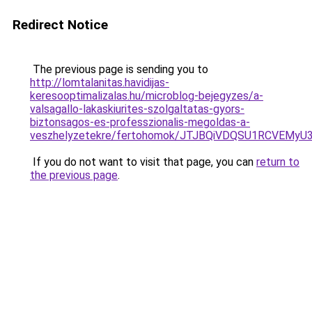
Redirect Notice
The previous page is sending you to
http://lomtalanitas.havidijas-
keresooptimalizalas.hu/microblog-bejegyzes/a-
valsagallo-lakaskiurites-szolgaltatas-gyors-
biztonsagos-es-professzionalis-megoldas-a-
veszhelyzetekre/fertohomok/JTJBQiVDQSU1RCV
If you do not want to visit that page, you can
return to
the previous page
.